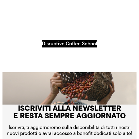
IL RUOLO DEL TOSTATORE ARTIGIANALE
TIPOLOGIE DI TOSTATURA
Scopri
METODOLOGIE DI TOSTATURA: CONDUZIONE E
Scopri
CONVEZIONE
TIPOLOGIE DI TOSTATURA & METODI DI ESTRAZIONE
Disruptive Coffee School
Scopri
Scopri
ISCRIVITI ALLA NEWSLETTER
E RESTA SEMPRE AGGIORNATO
Iscriviti, ti aggiorneremo sulla disponibilità di tutti i nostri
nuovi prodotti e avrai accesso a benefit dedicati solo a te!