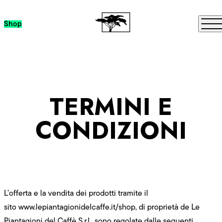
Passa al contenuto
Me
Shop
TERMINI E
CONDIZIONI
L’offerta e la vendita dei prodotti tramite il
sito
www.lepiantagionidelcaffe.it/shop
, di proprietà de Le
Piantagioni del Caffè S.r.l., sono regolate dalle seguenti