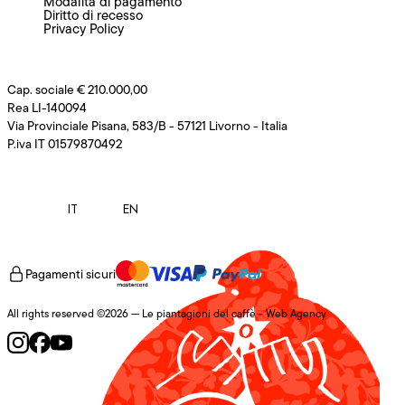
Modalità di pagamento
Diritto di recesso
Privacy Policy
Cap. sociale € 210.000,00
Rea LI-140094
Via Provinciale Pisana, 583/B - 57121 Livorno - Italia
P.iva IT 01579870492
IT
EN
Pagamenti sicuri
All rights reserved ©2026 — Le piantagioni del caffè -
Web Agency