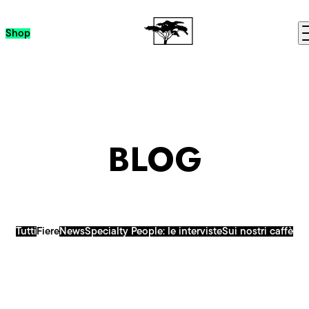
Passa al contenuto
Shop
BLOG
Tutti
Fiere
News
Specialty People: le interviste
Sui nostri caffè