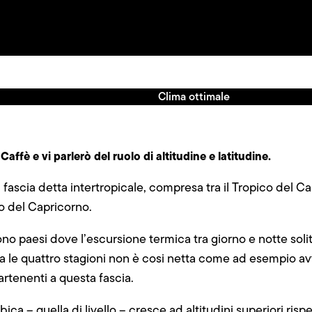
Clima ottimale
affè e vi parlerò del ruolo di altitudine e latitudine.
 fascia detta intertropicale, compresa tra il Tropico del Ca
o del Capricorno.
ono paesi dove l’escursione termica tra giorno e notte sol
ra le quattro stagioni non è cosi netta come ad esempio a
rtenenti a questa fascia.
ica – quella di livello – cresce ad altitudini superiori rispe