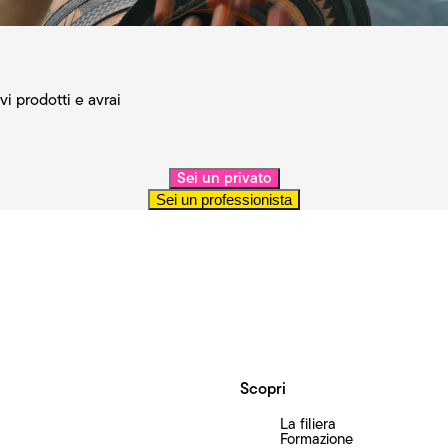
ovi prodotti e avrai
Sei un privato
Sei un professionista
Scopri
La filiera
Formazione