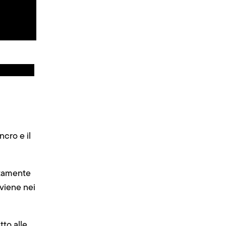
ncro e il
itamente
vviene nei
tto alle