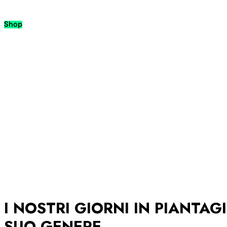
Passa al contenuto
Shop
I NOSTRI GIORNI IN PIANTA
SUO GENERE