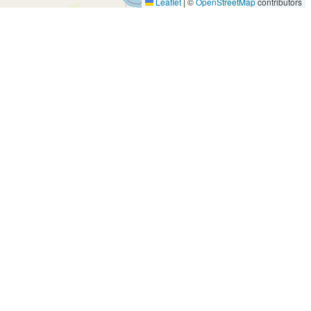
Leaflet
|
©
OpenStreetMap
contributors